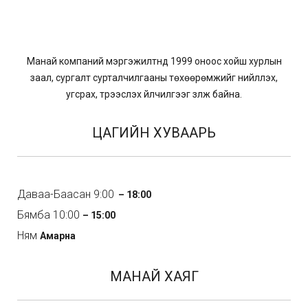
Манай компаний мэргэжилтнүүд 1999 оноос хойш хурлын
заал, сургалт сурталчилгааны төхөөрөмжийг нийлүүлэх,
угсрах, түрээслэх үйлчилгээг үзүүлж байна.
ЦАГИЙН ХУВААРЬ
Даваа-Баасан 9:00
– 18:00
Бямба 10:00
– 15:00
Ням
Амарна
МАНАЙ ХАЯГ