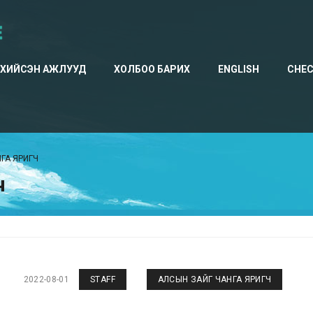
ХИЙСЭН АЖЛУУД
ХОЛБОО БАРИХ
ENGLISH
CHE
ГА ЯРИГЧ
ч
2022-08-01
STAFF
АЛСЫН ЗАЙГ ЧАНГА ЯРИГЧ