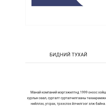
БИДНИЙ ТУХАЙ
Манай компаний мэргэжилтнүүд 1999 оноос хой
хурлын заал, сургалт сурталчилгааны төхөөрөмж
нийлүүлэх, угсрах, түрээслэх үйлчилгээг үзүүлж байна.