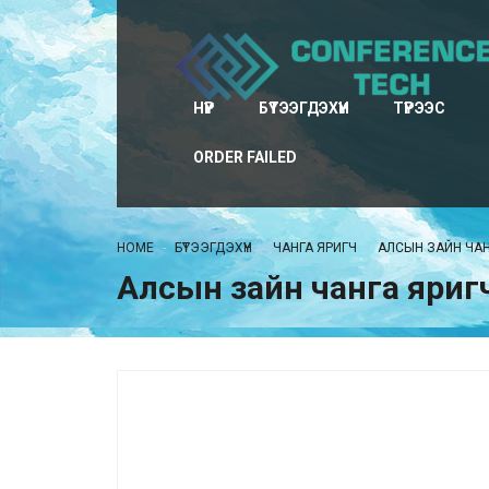
НҮҮР
БҮТЭЭГДЭХҮҮН
ТҮРЭЭС
ORDER FAILED
HOME
БҮТЭЭГДЭХҮҮН
ЧАНГА ЯРИГЧ
АЛСЫН ЗАЙН ЧАН
Алсын зайн чанга яриг