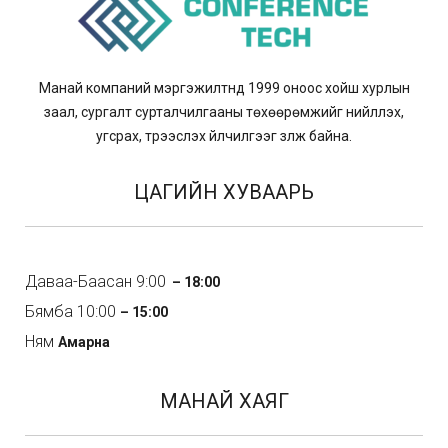
Манай компаний мэргэжилтнүүд 1999 оноос хойш хурлын
заал, сургалт сурталчилгааны төхөөрөмжийг нийлүүлэх,
угсрах, түрээслэх үйлчилгээг үзүүлж байна.
ЦАГИЙН ХУВААРЬ
Даваа-Баасан 9:00
– 18:00
Бямба 10:00
– 15:00
Ням
Амарна
МАНАЙ ХАЯГ