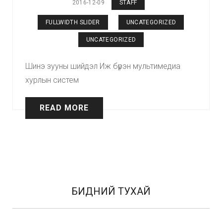
2016-12-09
STAFF
FULLWIDTH SLIDER
UNCATEGORIZED
•
UNCATEGORIZED
Шинэ зууны шийдэл Иж бүрэн мультимедиа
хурлын систем
READ MORE
БИДНИЙ ТУХАЙ