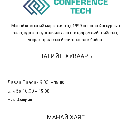
Манай компаний мэргэжилтнүүд 1999 оноос хойш хурлын
заал, сургалт сурталчилгааны төхөөрөмжийг нийлүүлэх,
угсрах, түрээслэх үйлчилгээг үзүүлж байна.
ЦАГИЙН ХУВААРЬ
Даваа-Баасан 9:00
– 18:00
Бямба 10:00
– 15:00
Ням
Амарна
МАНАЙ ХАЯГ